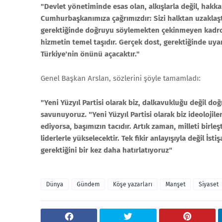
"Devlet yönetiminde esas olan, alkışlarla değil, hakkan
Cumhurbaşkanımıza çağrımızdır: Sizi halktan uzaklaştı
gerektiğinde doğruyu söylemekten çekinmeyen kadrolara
hizmetin temel taşıdır. Gerçek dost, gerektiğinde uya
Türkiye'nin önünü açacaktır."
Genel Başkan Arslan, sözlerini şöyle tamamladı:
"Yeni Yüzyıl Partisi olarak biz, dalkavukluğu değil do
savunuyoruz. "Yeni Yüzyıl Partisi olarak biz ideolojil
ediyorsa, başımızın tacıdır. Artık zaman, milleti birl
liderlerle yükselecektir. Tek fikir anlayışıyla değil İ
gerektiğini bir kez daha hatırlatıyoruz"
Dünya
Gündem
Köşe yazarları
Manşet
Siyaset