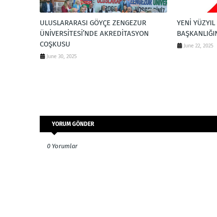
ULUSLARARASI GÖYÇE ZENGEZUR
YENİ YÜZYIL
ÜNİVERSİTESİ’NDE AKREDİTASYON
BAŞKANLIĞI
COŞKUSU
June 22, 2025
June 30, 2025
YORUM GÖNDER
0 Yorumlar