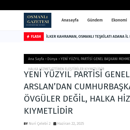
Anasayfa
Gündem
Ekonomi
İLKER KAHRAMAN, OSMANLI TEŞKİLATI ADANA İL
FLASH
Ana Sayfa
Dünya
YENİ YÜZYIL PARTİSİ GENEL BAŞKANI MEHM
HALKA HİZMET ETTİREN ELEŞTİRİLER KIYMETLİDİR
YENİ YÜZYIL PARTİSİ GENE
ARSLAN’DAN CUMHURBAŞKA
ÖVGÜLER DEĞİL, HALKA HİZ
KIYMETLİDİR
Nuri Çelebi 2
Haziran 22, 2025