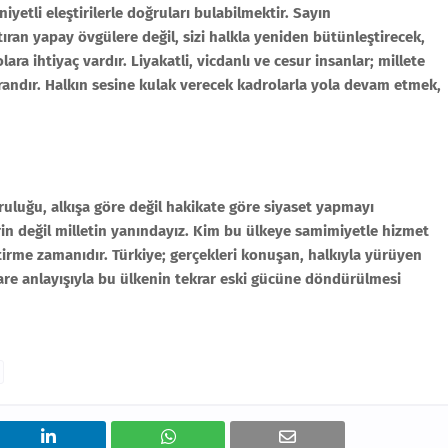
iyetli eleştirilerle doğruları bulabilmektir. Sayın
ran yapay övgülere değil, sizi halkla yeniden bütünleştirecek,
 ihtiyaç vardır. Liyakatli, vicdanlı ve cesur insanlar; millete
randır. Halkın sesine kulak verecek kadrolarla yola devam etmek,
ğruluğu, alkışa göre değil hakikate göre siyaset yapmayı
erin değil milletin yanındayız. Kim bu ülkeye samimiyetle hizmet
eştirme zamanıdır. Türkiye; gerçekleri konuşan, halkıyla yürüyen
stişare anlayışıyla bu ülkenin tekrar eski gücüne döndürülmesi