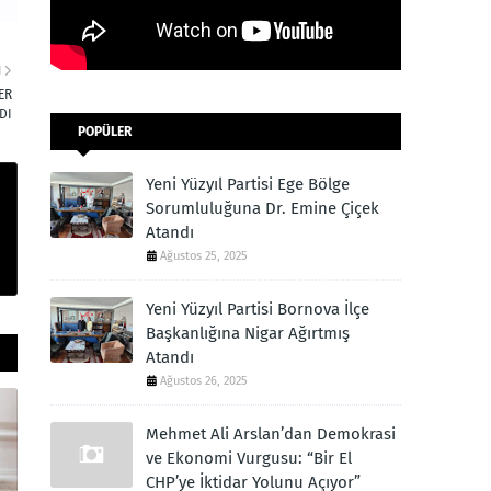
I
ER
DI
POPÜLER
Yeni Yüzyıl Partisi Ege Bölge
Sorumluluğuna Dr. Emine Çiçek
Atandı
Ağustos 25, 2025
Yeni Yüzyıl Partisi Bornova İlçe
Başkanlığına Nigar Ağırtmış
Atandı
Ağustos 26, 2025
Mehmet Ali Arslan’dan Demokrasi
ve Ekonomi Vurgusu: “Bir El
CHP’ye İktidar Yolunu Açıyor”