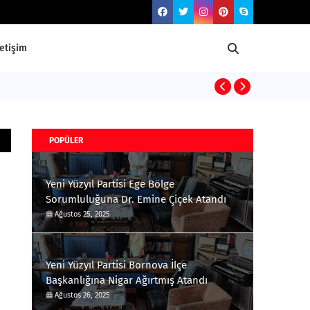
letişim
Osmanlı Teşki
POPÜLER
Yeni Yüzyıl Partisi Ege Bölge
Sorumluluğuna Dr. Emine Çiçek Atandı
Ağustos 25, 2025
Yeni Yüzyıl Partisi Bornova İlçe
Başkanlığına Nigar Ağırtmış Atandı
Ağustos 26, 2025