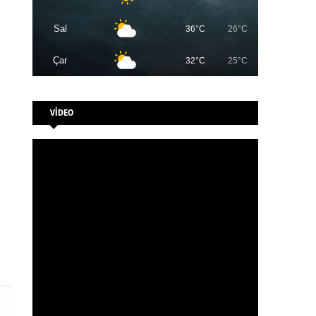
Sal
36°C
26°C
Çar
32°C
25°C
VİDEO