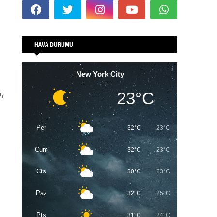
HAVA DURUMU
New York City
23°C
n,
Per
32°C
23°C
Cum
32°C
23°C
Cts
30°C
23°C
Paz
32°C
25°C
Pts
31°C
24°C