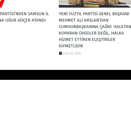
 PARTİSİ’NDEN SAMSUN İL
YENİ YÜZYIL PARTİSİ GENEL BAŞKANI
NA UĞUR GÖÇER ATANDI
MEHMET ALİ ARSLAN’DAN
CUMHURBAŞKANINA ÇAĞRI: HALKTA
KOPARAN ÖVGÜLER DEĞİL, HALKA
HİZMET ETTİREN ELEŞTİRİLER
KIYMETLİDİR
June 22, 2025