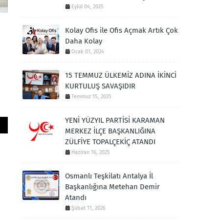
Eylül 04, 2025
Kolay Ofis ile Ofis Açmak Artık Çok
Daha Kolay
N
Ocak 01, 2024
15 TEMMUZ ÜLKEMİZ ADINA İKİNCİ
KURTULUŞ SAVAŞIDIR
Temmuz 15, 2025
YENİ YÜZYIL PARTİSİ KARAMAN
MERKEZ İLÇE BAŞKANLIĞINA
ZÜLFİYE TOPALÇEKİÇ ATANDI
Haziran 16, 2025
Osmanlı Teşkilatı Antalya İl
Başkanlığına Metehan Demir
Atandı
Şubat 11, 2026