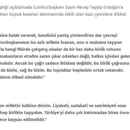
 yaptığı açıklamada Cumhurbaşkanı Sayın Recep Tayyip Erdoğan'a
an kopuk kararlar alınmasında etkili olan bazı çevrelere dikkat
ine kulak vererek, kendisini yanlış yönlendiren dar çevreyi
hurbaşkanımızı bu aziz millete inanan, onu o makama taşıyan
a hangi fikirde çatışmış olsalar da bir kez daha birlik ruhunu
makamların etrafını saran çıkar odakları değil, halkın içinden gele
lıdır. Ancak bu çağrı sadece iktidara değildir; bu birlik çağrısına
da bizim, sağ da bizim. Bu topraklar hepimizin ortak vatanıdır.
cdanın ülkesi olmalıdır."
 milletin kalbine dönün. Liyakati, sadakati ve samimiyeti esas
a hep birlikte taşıyalım. Türkiye'yi daha çok batırmadan biran önce
nce baypas edilmelidir."