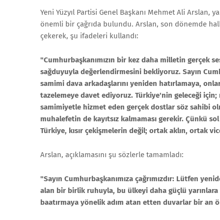
Yeni Yüzyıl Partisi Genel Başkanı Mehmet Ali Arslan,
önemli bir çağrıda bulundu. Arslan, son dönemde halkt
çekerek, şu ifadeleri kullandı:
"Cumhurbaşkanımızın bir kez daha milletin gerçek ses
sağduyuyla değerlendirmesini bekliyoruz. Sayın Cum
samimi dava arkadaşlarını yeniden hatırlamaya, onlarl
tazelemeye davet ediyoruz. Türkiye'nin geleceği için; 
samimiyetle hizmet eden gerçek dostlar söz sahibi olma
muhalefetin de kayıtsız kalmaması gerekir. Çünkü sol 
Türkiye, kısır çekişmelerin değil; ortak aklın, ortak vi
Arslan, açıklamasını şu sözlerle tamamladı:
"Sayın Cumhurbaşkanımıza çağrımızdır: Lütfen yeniden
alan bir birlik ruhuyla, bu ülkeyi daha güçlü yarınlar
baatırmaya yönelik adım atan etten duvarlar bir an ö