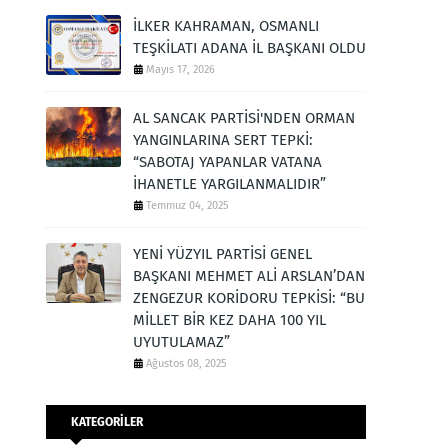
İLKER KAHRAMAN, OSMANLI
TEŞKİLATI ADANA İL BAŞKANI OLDU
Mayıs 17, 2026
AL SANCAK PARTİSİ'NDEN ORMAN
YANGINLARINA SERT TEPKİ:
“SABOTAJ YAPANLAR VATANA
İHANETLE YARGILANMALIDIR”
Temmuz 04, 2025
YENİ YÜZYIL PARTİSİ GENEL
BAŞKANI MEHMET ALİ ARSLAN’DAN
ZENGEZUR KORİDORU TEPKİSİ: “BU
MİLLET BİR KEZ DAHA 100 YIL
UYUTULAMAZ”
Ağustos 08, 2025
KATEGORİLER