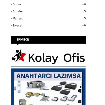
Dünya
(6)
Gündem
(7)
Manşet
(7)
Siyaset
(6)
SPONSOR