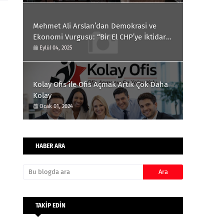
Mehmet Ali Arslan’dan Demokrasi ve
Ekonomi Vurgusu: “Bir El CHP’ye İktidar
Yolunu Açıyor”
Eylül 04, 2025
Kolay Ofis ile Ofis Açmak Artık Çok Daha
Kolay
Ocak 01, 2024
HABER ARA
TAKİP EDİN