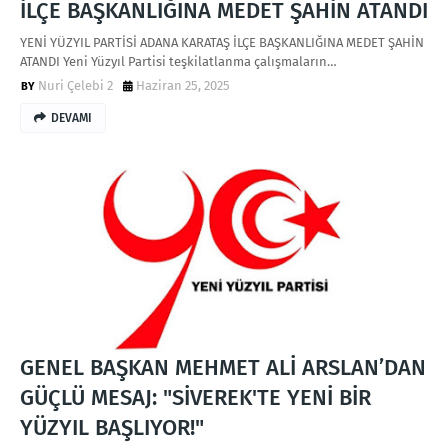
İLÇE BAŞKANLIĞINA MEDET ŞAHİN ATANDI
YENİ YÜZYIL PARTİSİ ADANA KARATAŞ İLÇE BAŞKANLIĞINA MEDET ŞAHİN
ATANDI Yeni Yüzyıl Partisi teşkilatlanma çalışmaların…
Nuri Çelebi 2
Haziran 25, 2025
DEVAMI
GENEL BAŞKAN MEHMET ALİ ARSLAN’DAN
GÜÇLÜ MESAJ: "SİVEREK'TE YENİ BİR
YÜZYIL BAŞLIYOR!"