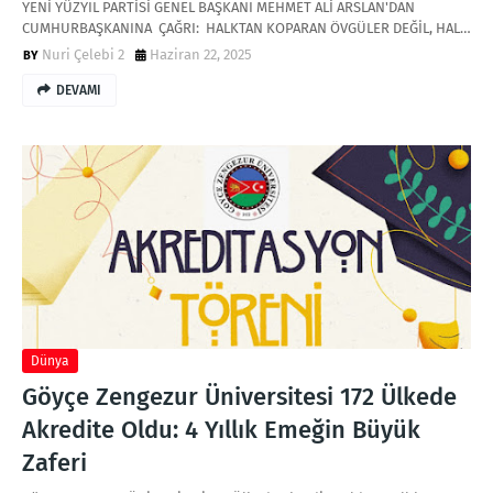
YENİ YÜZYIL PARTİSİ GENEL BAŞKANI MEHMET ALİ ARSLAN'DAN
CUMHURBAŞKANINA ÇAĞRI: HALKTAN KOPARAN ÖVGÜLER DEĞİL, HAL…
Nuri Çelebi 2
Haziran 22, 2025
DEVAMI
Dünya
Göyçe Zengezur Üniversitesi 172 Ülkede
Akredite Oldu: 4 Yıllık Emeğin Büyük
Zaferi