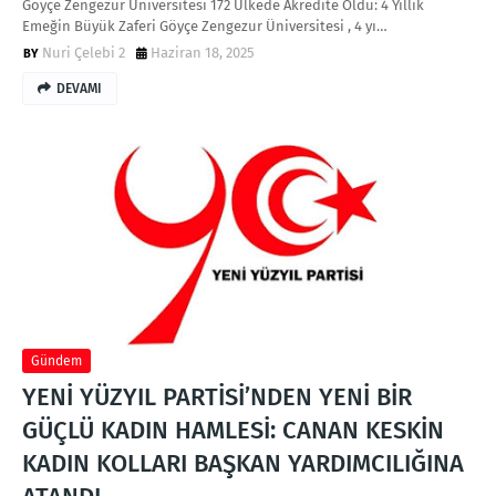
Göyçe Zengezur Üniversitesi 172 Ülkede Akredite Oldu: 4 Yıllık
Emeğin Büyük Zaferi Göyçe Zengezur Üniversitesi , 4 yı…
Nuri Çelebi 2
Haziran 18, 2025
DEVAMI
Gündem
YENİ YÜZYIL PARTİSİ’NDEN YENİ BİR
GÜÇLÜ KADIN HAMLESİ: CANAN KESKİN
KADIN KOLLARI BAŞKAN YARDIMCILIĞINA