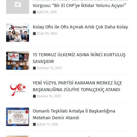
Vurgusu: “Bir El CHP’ye İktidar Yolunu Açıyor”
Eylül 04, 2025
Kolay Ofis ile Ofis Açmak Artık Çok Daha Kolay
Ocak 01, 2024
15 TEMMUZ ÜLKEMİZ ADINA İKİNCİ KURTULUŞ
SAVAŞIDIR
Temmuz 15, 2025
YENİ YÜZYIL PARTİSİ KARAMAN MERKEZ İLÇE
BAŞKANLIĞINA ZÜLFİYE TOPALÇEKİÇ ATANDI
Haziran 16, 2025
Osmanlı Teşkilatı Antalya İl Başkanlığına
Metehan Demir Atandı
Şubat 11, 2026