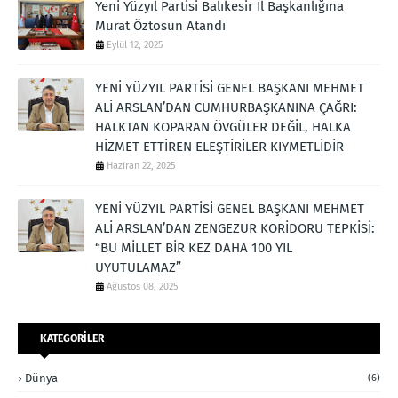
Yeni Yüzyıl Partisi Balıkesir İl Başkanlığına
Murat Öztosun Atandı
Eylül 12, 2025
YENİ YÜZYIL PARTİSİ GENEL BAŞKANI MEHMET
ALİ ARSLAN’DAN CUMHURBAŞKANINA ÇAĞRI:
HALKTAN KOPARAN ÖVGÜLER DEĞİL, HALKA
HİZMET ETTİREN ELEŞTİRİLER KIYMETLİDİR
Haziran 22, 2025
YENİ YÜZYIL PARTİSİ GENEL BAŞKANI MEHMET
ALİ ARSLAN’DAN ZENGEZUR KORİDORU TEPKİSİ:
“BU MİLLET BİR KEZ DAHA 100 YIL
UYUTULAMAZ”
Ağustos 08, 2025
KATEGORİLER
Dünya
(6)