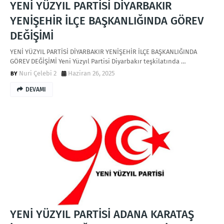
YENİ YÜZYIL PARTİSİ DİYARBAKIR
YENİŞEHİR İLÇE BAŞKANLIĞINDA GÖREV
DEĞİŞİMİ
YENİ YÜZYIL PARTİSİ DİYARBAKIR YENİŞEHİR İLÇE BAŞKANLIĞINDA
GÖREV DEĞİŞİMİ Yeni Yüzyıl Partisi Diyarbakır teşkilatında …
Nuri Çelebi 2
Haziran 26, 2025
DEVAMI
YENİ YÜZYIL PARTİSİ ADANA KARATAŞ