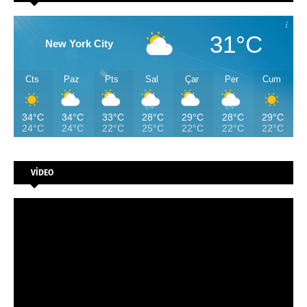
31°C
New York City
Cts
Paz
Pts
Sal
Çar
Per
Cum
34°C
34°C
33°C
28°C
29°C
28°C
29°C
24°C
24°C
22°C
25°C
22°C
22°C
22°C
VİDEO