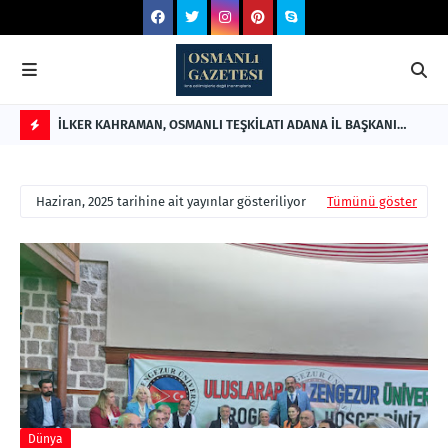
ğırtmış
İLKER KAHRAMAN, OSMANLI TEŞKİLATI ADANA İL BAŞKANI
Osm
OLDU
Ata
F
L
Haziran, 2025 tarihine ait yayınlar gösteriliyor
Tümünü göster
A
S
H
Dünya