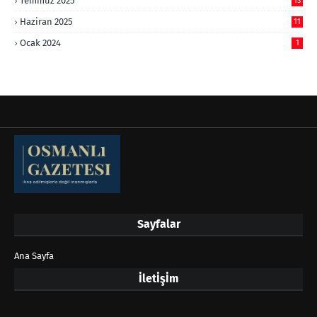
Temmuz 2025
13
Haziran 2025
11
Ocak 2024
1
Sayfalar
Ana Sayfa
İletİşİm