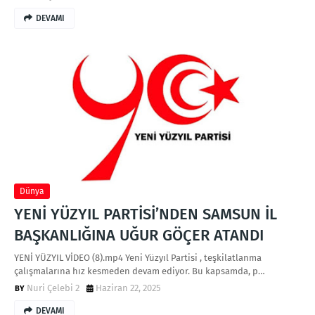
DEVAMI
Dünya
YENİ YÜZYIL PARTİSİ’NDEN SAMSUN İL
BAŞKANLIĞINA UĞUR GÖÇER ATANDI
YENİ YÜZYIL VİDEO (8).mp4 Yeni Yüzyıl Partisi , teşkilatlanma
çalışmalarına hız kesmeden devam ediyor. Bu kapsamda, p…
Nuri Çelebi 2
Haziran 22, 2025
DEVAMI