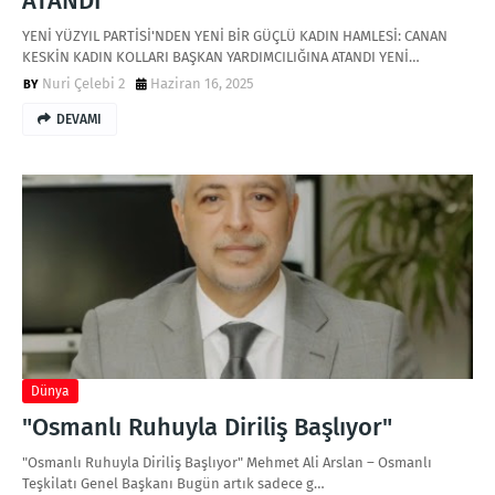
ATANDI
YENİ YÜZYIL PARTİSİ'NDEN YENİ BİR GÜÇLÜ KADIN HAMLESİ: CANAN
KESKİN KADIN KOLLARI BAŞKAN YARDIMCILIĞINA ATANDI YENİ…
Nuri Çelebi 2
Haziran 16, 2025
DEVAMI
Dünya
"Osmanlı Ruhuyla Diriliş Başlıyor"
"Osmanlı Ruhuyla Diriliş Başlıyor" Mehmet Ali Arslan – Osmanlı
Teşkilatı Genel Başkanı Bugün artık sadece g…