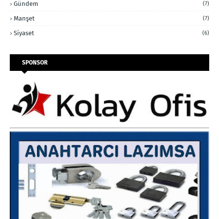
Gündem
(7)
Manşet
(7)
Siyaset
(6)
SPONSOR