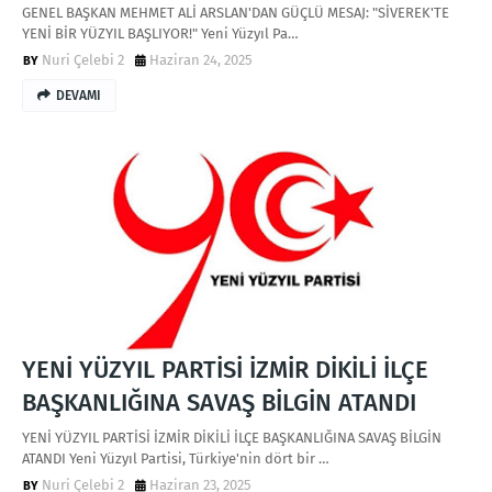
GENEL BAŞKAN MEHMET ALİ ARSLAN'DAN GÜÇLÜ MESAJ: "SİVEREK'TE
YENİ BİR YÜZYIL BAŞLIYOR!" Yeni Yüzyıl Pa…
Nuri Çelebi 2
Haziran 24, 2025
DEVAMI
YENİ YÜZYIL PARTİSİ İZMİR DİKİLİ İLÇE
BAŞKANLIĞINA SAVAŞ BİLGİN ATANDI
YENİ YÜZYIL PARTİSİ İZMİR DİKİLİ İLÇE BAŞKANLIĞINA SAVAŞ BİLGİN
ATANDI Yeni Yüzyıl Partisi, Türkiye'nin dört bir …
Nuri Çelebi 2
Haziran 23, 2025