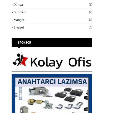
Dünya
(6)
Gündem
(7)
Manşet
(7)
Siyaset
(6)
SPONSOR