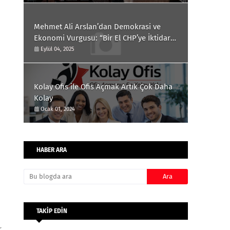
Mehmet Ali Arslan’dan Demokrasi ve
Ekonomi Vurgusu: “Bir El CHP’ye İktidar
Yolunu Açıyor”
Eylül 04, 2025
Kolay Ofis ile Ofis Açmak Artık Çok Daha
Kolay
Ocak 01, 2024
HABER ARA
TAKİP EDİN
r