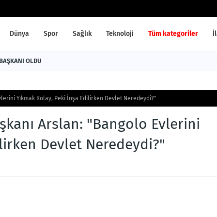
Dünya
Spor
Sağlık
Teknoloji
Tüm kategoriler
İ
 BAŞKANI OLDU
vlerini Yıkmak Kolay, Peki İnşa Edilirken Devlet Neredeydi?"
aşkanı Arslan: "Bangolo Evlerini
ilirken Devlet Neredeydi?"