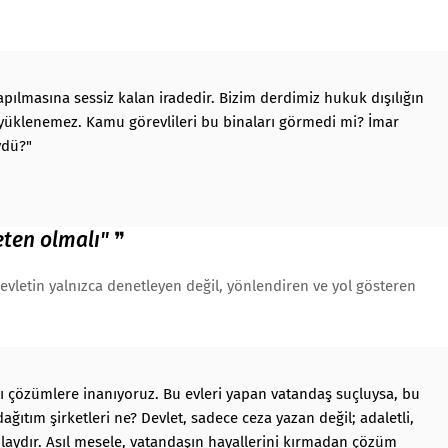
pılmasına sessiz kalan iradedir. Bizim derdimiz hukuk dışılığın
yüklenemez. Kamu görevlileri bu binaları görmedi mi? İmar
ydü?"
eten olmalı"
❞
devletin yalnızca denetleyen değil, yönlendiren ve yol gösteren
pıcı çözümlere inanıyoruz. Bu evleri yapan vatandaş suçluysa, bu
ğıtım şirketleri ne? Devlet, sadece ceza yazan değil; adaletli,
laydır. Asıl mesele, vatandaşın hayallerini kırmadan çözüm