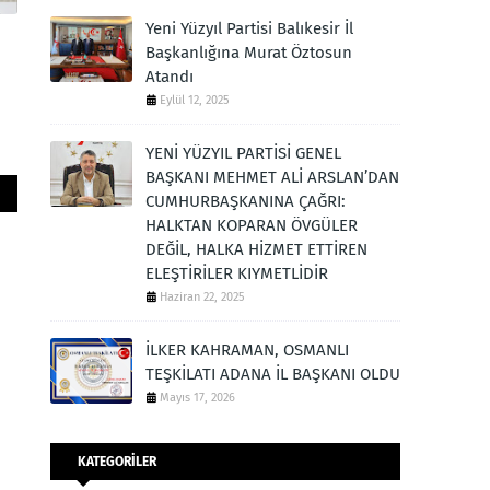
Yeni Yüzyıl Partisi Balıkesir İl
Başkanlığına Murat Öztosun
Atandı
Eylül 12, 2025
YENİ YÜZYIL PARTİSİ GENEL
BAŞKANI MEHMET ALİ ARSLAN’DAN
CUMHURBAŞKANINA ÇAĞRI:
HALKTAN KOPARAN ÖVGÜLER
DEĞİL, HALKA HİZMET ETTİREN
ELEŞTİRİLER KIYMETLİDİR
Haziran 22, 2025
İLKER KAHRAMAN, OSMANLI
TEŞKİLATI ADANA İL BAŞKANI OLDU
Mayıs 17, 2026
KATEGORİLER