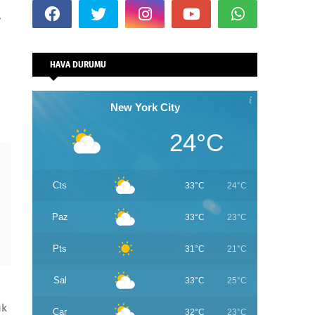
,
HAVA DURUMU
New York City
24°C
Cts
33°C
24°C
Paz
33°C
23°C
Pts
31°C
21°C
Sal
33°C
25°C
uk
Çar
32°C
23°C