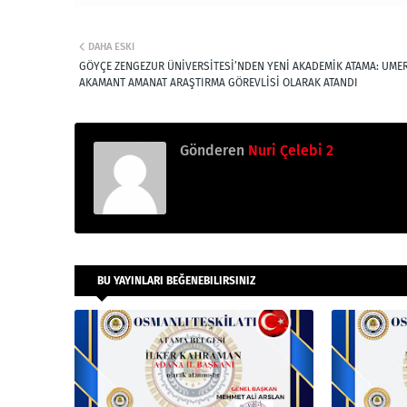
DAHA ESKI
GÖYÇE ZENGEZUR ÜNİVERSİTESİ’NDEN YENİ AKADEMİK ATAMA: UME
AKAMANT AMANAT ARAŞTIRMA GÖREVLİSİ OLARAK ATANDI
Gönderen
Nuri Çelebi 2
BU YAYINLARI BEĞENEBILIRSINIZ