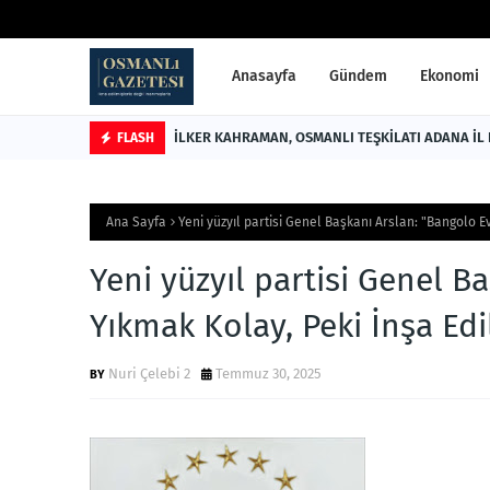
Anasayfa
Gündem
Ekonomi
İLKER KAHRAMAN, OSMANLI TEŞKİLATI ADANA İL
FLASH
Ana Sayfa
Yeni yüzyıl partisi Genel Başkanı Arslan: "Bangolo E
Yeni yüzyıl partisi Genel B
Yıkmak Kolay, Peki İnşa Ed
Nuri Çelebi 2
Temmuz 30, 2025