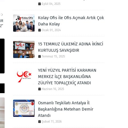
Eylül 04, 2025
I
Kolay Ofis ile Ofis Açmak Artık Çok
UR
Daha Kolay
Z”
Ocak 01, 2024
15 TEMMUZ ÜLKEMİZ ADINA İKİNCİ
KURTULUŞ SAVAŞIDIR
Temmuz 15, 2025
YENİ YÜZYIL PARTİSİ KARAMAN
MERKEZ İLÇE BAŞKANLIĞINA
ZÜLFİYE TOPALÇEKİÇ ATANDI
Haziran 16, 2025
Osmanlı Teşkilatı Antalya İl
Başkanlığına Metehan Demir
Atandı
Şubat 11, 2026