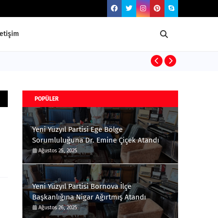
letişim
Osmanlı Teşki
POPÜLER
Yeni Yüzyıl Partisi Ege Bölge
Sorumluluğuna Dr. Emine Çiçek Atandı
Ağustos 25, 2025
Yeni Yüzyıl Partisi Bornova İlçe
Başkanlığına Nigar Ağırtmış Atandı
Ağustos 26, 2025