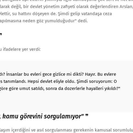
rak değil, bir devlet yönetim zafiyeti olarak değerlendiren Arslan
ettir, su hattını döşeyen de. Şimdi gelip vatandaşa ceza
 yapılmasına neden göz yumulduğudur" dedi.
❞
 ifadelere yer verdi:
dı? İnsanlar bu evleri gece gizlice mi dikti? Hayır. Bu evlere
res tanımlandı. Hepsi devlet eliyle oldu. Şimdi soruyorum: O
re göre umut satıldı, sonra da dozerlerle hayalleri yıkıldı?"
, kamu görevini sorgulamıyor"
❞
laşım içerdiğini ve asıl sorgulanması gerekenin kamusal sorumlul