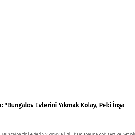
n: "Bungalov Evlerini Yıkmak Kolay, Peki İnşa
, Bungalov tipi evlerin yıkımıyla ilgili kamuoyuna çok sert ve net bi